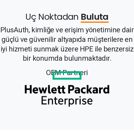
Uç Noktadan
Buluta
PlusAuth,
kimliğe
ve
erişim
yönetimine
dair
güçlü
ve
güvenilir
altyapıda
müşterilere
en
iyi
hizmeti
sunmak
üzere
HPE
ile
benzersiz
bir
konumda
bulunmaktadır.
OEM
Partneri